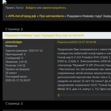
Привет, Гость!
Войдите
или
зарегистрируйтесь
.
»
АРК-АвтоГород.рф
»
Про автомобили
»
Подарки к Новому году! Заря
Страница:
1
Подарки к Новому году! Зарядим Ваш кар по полной!
atnxnfzdqm
Поделиться
2022-12-07 09:44:58
Новичок
Предлагаем Вам ознакомиться с новостям
Зарегистрирован
: 2022-07-12
сообщества любителей гольф каров и элек
Приглашений:
0
Гольф-кар E-Z-GO Freedom RXV (США) 2. 
Сообщений:
6
GEM eL (США) 4. Электромобиль GEM e6 (С
Уважение:
[+0/-0]
электрокар "Муравей" 8-VIP (Россия) На
Позитив:
[+0/-0]
📌бесплатное тех обслуживание при зимн
Провел на форуме:
26 минут
современные литий-ионные аккумуляторы 
Последний визит:
долгосрочной перспективе более чем в 3 
2025-01-17 01:06:57
среднем не менее 15 лет! Не плохо? До к
предложение ограничено! ООО "Гольф Кар
МКАД 78-й, дом 14, корпус 1, ТЦ "Декстер
0
Страница:
1