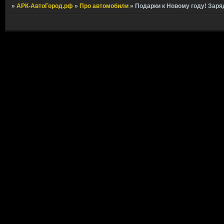
»
АРК-АвтоГород.рф
»
Про автомобили
»
Подарки к Новому году! Заря