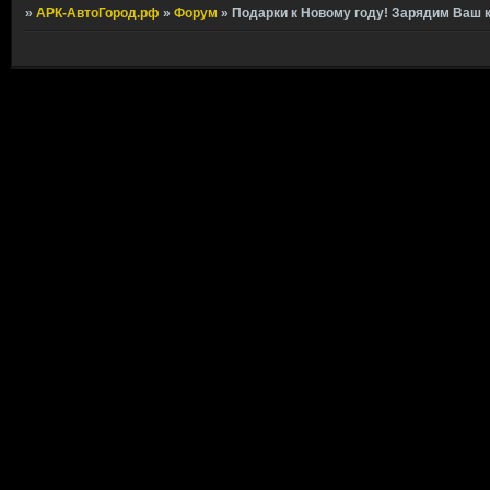
»
АРК-АвтоГород.рф
»
Форум
»
Подарки к Новому году! Зарядим Ваш к