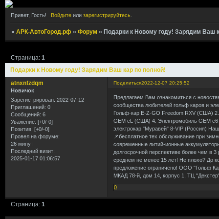
Привет, Гость!
Войдите
или
зарегистрируйтесь
.
»
АРК-АвтоГород.рф
»
Форум
»
Подарки к Новому году! Зарядим Ваш к
Страница:
1
Подарки к Новому году! Зарядим Ваш кар по полной!
atnxnfzdqm
Поделиться
2022-12-07 20:25:52
Новичок
Предлагаем Вам ознакомиться с новостям
Зарегистрирован
: 2022-07-12
сообщества любителей гольф каров и элек
Приглашений:
0
Гольф-кар E-Z-GO Freedom RXV (США) 2. 
Сообщений:
6
GEM eL (США) 4. Электромобиль GEM e6 (С
Уважение:
[+0/-0]
электрокар "Муравей" 8-VIP (Россия) На
Позитив:
[+0/-0]
📌бесплатное тех обслуживание при зимн
Провел на форуме:
26 минут
современные литий-ионные аккумуляторы 
Последний визит:
долгосрочной перспективе более чем в 3 
2025-01-17 01:06:57
среднем не менее 15 лет! Не плохо? До к
предложение ограничено! ООО "Гольф Кар
МКАД 78-й, дом 14, корпус 1, ТЦ "Декстер
0
Страница:
1