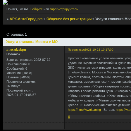
Привет, Гость!
Войдите
или
зарегистрируйтесь
.
»
АРК-АвтоГород.рф
»
Общение без регистрации
»
Услуги клининга Мо
Страница:
1
Услуги клининга Москва и МО
atnxnfzdqm
Поделиться
2023-10-22 10:17:00
Новичок
Профессиональные услуги клининга: убор
Зарегистрирован
: 2022-07-12
удаление жировых отложений на кухне па
Приглашений:
0
ЭКО-чистку детских игрушек, колясок, ко
Сообщений:
6
t.me/wwcleaning Москва и Московская обла
Уважение:
[+0/-0]
цемент, краска, светильники, люстры, свч
Позитив:
[+0/-0]
керамика, смесители, скотч, мусор, шкафы
Провел на форуме:
26 минут
диван, кровать ✅Уборка квартиры после
Последний визит:
квартиры после ремонта цена ✅Уборка 
2025-01-17 01:06:57
✅Услуги клининга офиса ✅Химчистка мя
мебели +и ковров ✅Мытье окон +в москв
кресел ✅Экологическая очистка детских к
https://t.me/wwcleaning
Вотсап:
https://w
0