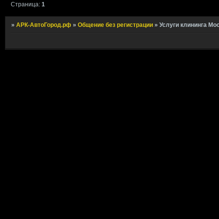
Страница:
1
»
АРК-АвтоГород.рф
»
Общение без регистрации
»
Услуги клининга Мо