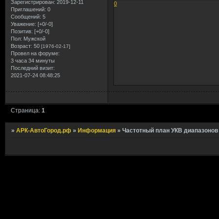
Зарегистрирован
: 2019-12-11
0
Приглашений:
0
Сообщений:
5
Уважение:
[+0/-0]
Позитив:
[+0/-0]
Пол:
Мужской
Возраст:
50
[1976-02-17]
Провел на форуме:
3 часа 34 минуты
Последний визит:
2021-07-24 08:48:25
Страница:
1
»
АРК-АвтоГород.рф
»
Информация
»
Частотный план УКВ диапазонов 2