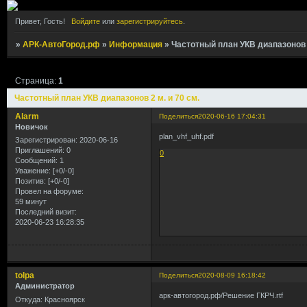
Привет, Гость!
Войдите
или
зарегистрируйтесь
.
»
АРК-АвтоГород.рф
»
Информация
»
Частотный план УКВ диапазонов 2
Страница:
1
Частотный план УКВ диапазонов 2 м. и 70 см.
Alarm
Поделиться
2020-06-16 17:04:31
Новичок
plan_vhf_uhf.pdf
Зарегистрирован
: 2020-06-16
Приглашений:
0
0
Сообщений:
1
Уважение:
[+0/-0]
Позитив:
[+0/-0]
Провел на форуме:
59 минут
Последний визит:
2020-06-23 16:28:35
tolpa
Поделиться
2020-08-09 16:18:42
Администратор
арк-автогород.рф/Решение ГКРЧ.rtf
Откуда:
Красноярск