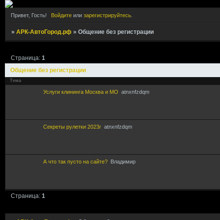
Привет, Гость!
Войдите
или
зарегистрируйтесь
.
»
АРК-АвтоГород.рф
»
Общение без регистрации
Страница:
1
Общение без регистрации
Тема
Услуги клининга Москва и МО
atnxnfzdqm
Секреты рулетки 2023г
atnxnfzdqm
А что так пусто на сайте?
Владимир
Страница:
1