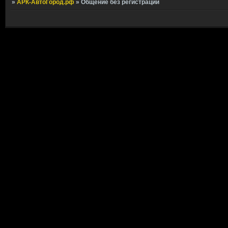
»
АРК-АвтоГород.рф
»
Общение без регистрации