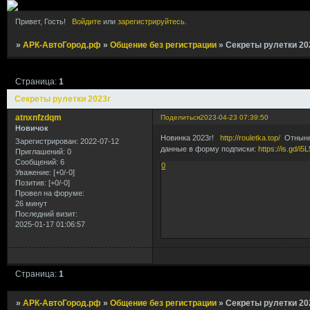
Привет, Гость!
Войдите
или
зарегистрируйтесь
.
»
АРК-АвтоГород.рф
»
Общение без регистрации
»
Секреты рулетки 20
Страница:
1
Секреты рулетки 2023г
atnxnfzdqm
Поделиться
2023-04-23 07:39:50
Новичок
Новинка 2023г!
http://rouletka.top/
Отныне 
Зарегистрирован
: 2022-07-12
данные в форму подписки:
https://is.gd/i5
Приглашений:
0
Сообщений:
6
0
Уважение:
[+0/-0]
Позитив:
[+0/-0]
Провел на форуме:
26 минут
Последний визит:
2025-01-17 01:06:57
Страница:
1
»
АРК-АвтоГород.рф
»
Общение без регистрации
»
Секреты рулетки 20