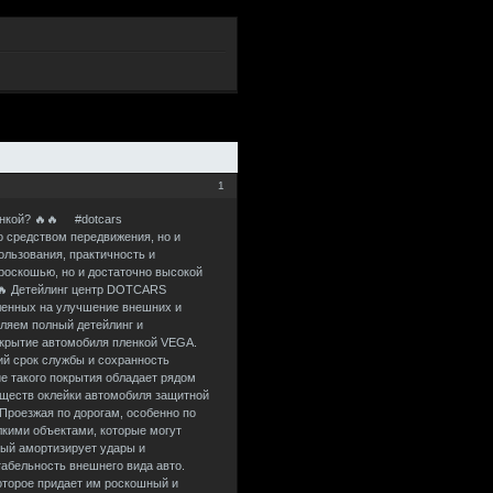
1
енкой? 🔥🔥 #dotcars
 средством передвижения, но и
льзования, практичность и
роскошью, но и достаточно высокой
🔥 Детейлинг центр DOTCARS
ленных на улучшение внешних и
ляем полный детейлинг и
покрытие автомобиля пленкой VEGA.
й срок службы и сохранность
е такого покрытия обладает рядом
уществ оклейки автомобиля защитной
 Проезжая по дорогам, особенно по
лкими объектами, которые могут
рый амортизирует удары и
табельность внешнего вида авто.
торое придает им роскошный и