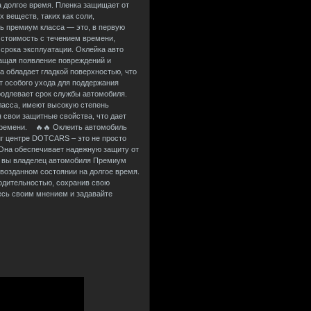
а долгое время. Пленка защищает от
 веществ, таких как соли,
ь премиум класса — это, в первую
 стоимость с течением времени,
 срока эксплуатации. Оклейка авто
ащая появление повреждений и
а обладает гладкой поверхностью, что
т особого ухода для поддержания
продлевает срок службы автомобиля.
асса, имеют высокую степень
я свои защитные свойства, что дает
 времени. 🔥🔥 Оклеить автомобиль
г центре DOTCARS – это не просто
 Она обеспечивает надежную защиту от
ли вы владелец автомобиля Премиум
рвозданном состоянии на долгое время.
одительностью, сохранив свою
есь своим мнением и задавайте