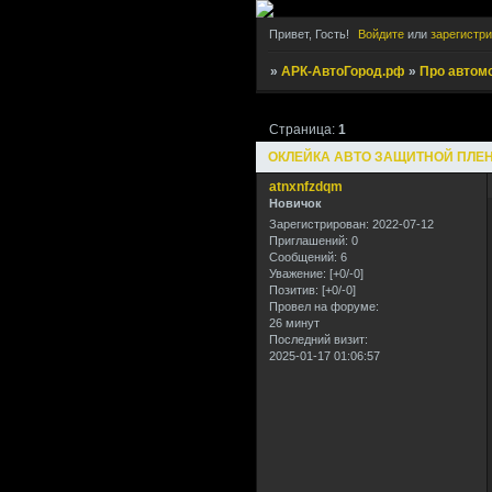
Привет, Гость!
Войдите
или
зарегистр
»
АРК-АвтоГород.рф
»
Про автом
Страница:
1
ОКЛЕЙКА АВТО ЗАЩИТНОЙ ПЛЕ
atnxnfzdqm
Новичок
Зарегистрирован
: 2022-07-12
Приглашений:
0
Сообщений:
6
Уважение:
[+0/-0]
Позитив:
[+0/-0]
Провел на форуме:
26 минут
Последний визит:
2025-01-17 01:06:57