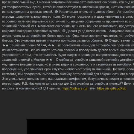
презентабельный вид. Оклейка защитной пленкой авто помогает сохранить его вид н
ультрафиолетовых лучей, которые способствуют выцветанию краски, и от химических
используемые на дорогах зимой. 🔴 Увеличивает стоимость автомобиля. Автомобил
очередь, дополнительная инвестиция. Он может сохранять и даже увеличивать свою
особенно, если его идеальное состояние полноценно сохранено на протяжении всего
защитной пленкой VEGA помогает сохранить ценность вашего автомобиля, предотвр
сохраняя исходное состояние кузова. 🔴 Делает уход более легким. Защитная пленк
делает уход за автомобилем более простым. Она легко моется и чистится, не требуе
блеска. Это экономит время и усилия при уходе за автомобилем. 🔴 Существенно 
🔥🔥 Защитная пленка VEGA, 🔥🔥 используемая нами для автомобилей премиум кл
износостойкости. Это означает, что она способна прослужить долгое время, сохраня
уверенность в том, что автомобиль будет надежно защищен на протяжении долгого
защитной пленкой в Москве 🔥🔥 Оклейка автомобиля защитной пленкой в детейлин
улучшение внешнего вида, но и инвестиция в сохранность и стоимость автомобиля.
повреждений, увеличивает срок службы и облегчает уход за машиной. Поэтому, ес
сегмента, мы предлагаем выполнить оклейку авто пленкой для сохранности его в пе
Это уникальная возможность насладиться комфортом, безупречным видом и произв
инвестицию. P.S. Насколько актуальная для Вас оклейка автомобиля пленкой? Делит
вопросы в комментариях! 😊 Перейти:
https://dotcars.ru/
или
https://is.gd/zqdXSp