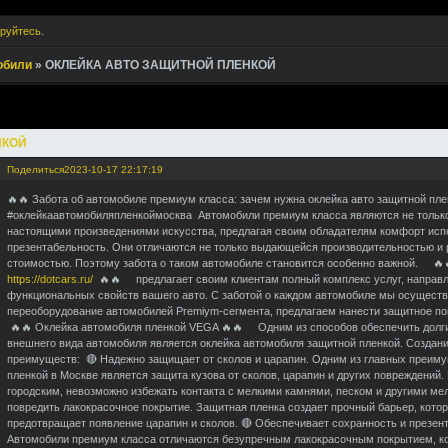
ируйтесь
.
обили
»
ОКЛЕЙКА АВТО ЗАЩИТНОЙ ПЛЕНКОЙ
НКОЙ
Поделиться
2023-10-17 22:17:19
🔥🔥 Забота об автомобиле премиум класса: зачем нужна оклейка авто защитной пл
#оклейкаавтомобиляпленкоймосква Автомобили премиум класса являются не только
настоящими произведениями искусства, предлагая своим обладателям комфорт испо
презентабельность. Они отличаются не только выдающейся производительностью и 
стоимостью. Поэтому забота о таком автомобиле становится особенно важной. 
https://dotcars.ru/
🔥🔥 предлагает своим клиентам полный комплекс услуг, направ
функциональных свойств вашего авто. С заботой о каждом автомобиле мы осуществ
переоборудование автомобилей Premiym-сегмента, предлагаем нанести защитное 
🔥🔥 Оклейка автомобиля пленкой VEGA 🔥🔥 Одним из способов обеспечить долги
внешнего вида автомобиля является оклейка автомобиля защитной пленкой. Создани
преимуществ: 🔴 Надежно защищает от сколов и царапин. Одним из главных преим
пленкой в Москве является защита кузова от сколов, царапин и других повреждений.
городским, невозможно избежать контакта с мелкими камнями, песком и другими ме
повредить лакокрасочное покрытие. Защитная пленка создает прочный барьер, кото
предотвращает появление царапин и сколов. 🔴 Обеспечивает сохранность и презен
Автомобили премиум класса отличаются безупречным лакокрасочным покрытием, ко