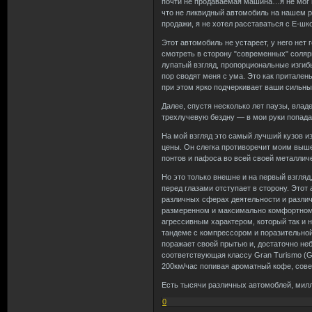
почти не продаваемая машина…я не мог про
что не ликвидный автомобиль на нашем ры
продажи, я не хотел расставаться с Е-ш
Этот автомобиль не устареет, у него нет 
смотреть в сторону "современных" соляри
лупатый взгляд, пропорциональные изгиб
пор сводят меня с ума. Это как притален
при этом ярко подчеркивает ваши сильны
Далее, спустя несколько лет паузы, вла
трехлучевую бездну — в мои руки попада
На мой взгляд это самый лучший кузов и
цены. Он слегка противоречит моим выш
понтов и пафоса во всей своей металлич
Но это только внешне и на первый взгляд
перед глазами отступает в сторону. Этот
различных сферах деятельности и разли
размеренном и максимально комфортном 
агрессивным характером, который так и 
тандеме с компрессором и поразительной
поражает своей прытью и, достаточно не
соответствующая классу Gran Turismo (G
200км/час попивая ароматный кофе, сов
Есть тысячи различных автомоблей, милл
0