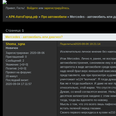
Привет, Гость!
Войдите
или
зарегистрируйтесь
.
»
АРК-АвтоГород.рф
»
Про автомобили
»
Mercedes - автомобиль или д
Страница:
1
Mercedes - автомобиль или диагноз?
Shoma_sgna
Поделиться
2020-08-06 19:21:14
Новичок
Исключительно личное мнение без навяз
Зарегистрирован
: 2020-08-06
Приглашений:
0
Итак Mercedes. Лично я, ранее, не воспр
Сообщений:
2
автомобилестроения, синонимом ему в мо
Уважение:
[+0/-0]
авторитета в виде автомобиля среди кри
Позитив:
[+0/-0]
надо мной брал верх юношеский максимали
Провел на форуме:
представляете, как при просмотре художе
20 минут
уничтожает w124 "волчков". Я тогда дума
Последний визит:
Как же я тогда ошибался. И даже не мог 
2020-09-04 17:11:57
относительно, этой марки. Что спустя сто
Думаю, со мной согласятся многие. Нель
десятков километров наедине с этим нем
тогда, тогда вы вдохнете по-новому.
Мысль о том, что это всего лишь пафосна
встать пеленой перед глазами.
Своего первого мерседеса в кузове w210 