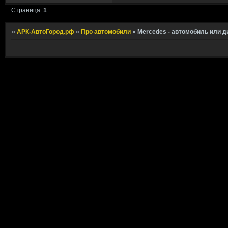
Страница:
1
»
АРК-АвтоГород.рф
»
Про автомобили
»
Mercedes - автомобиль или д